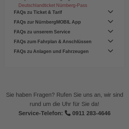
Deutschlandticket Nürnberg-Pass
FAQs zu Ticket & Tarif
FAQs zur NürnbergMOBIL App
Abo-Chipkarte/Handyticket
Mitnahme
FAQs zu unserem Service
App NürnbergMOBIL
TagesTicket
VAG_Rad in der App NürnbergMOBIL
FAQs zum Fahrplan & Anschlüssen
Serviceversprechen
Fahrkartenautomaten
Fahrzeugvermietung
Fahrkartenverkauf Bus
FAQs zu Anlagen und Fahrzeugen
Anschlusssicherung
Fundbüro
Verfrühung
Bus
Kindergärten & Schulen
Verspätung
Essen und Trinken
Presse
Straßenbahn
U-Bahn
Sicherheit
Sie haben Fragen? Rufen Sie uns an, wir sind
Haltestelle
rund um die Uhr für Sie da!
Service-Telefon:
0911 283-4646