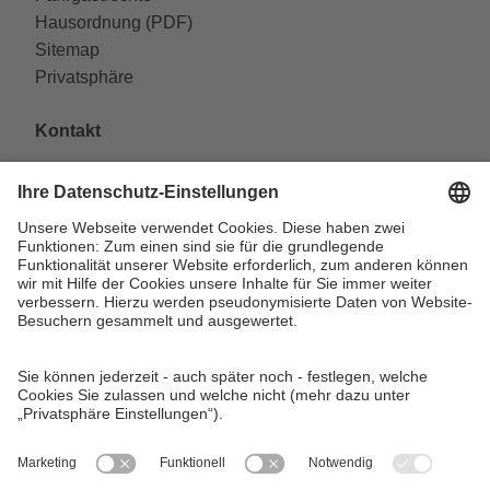
Hausordnung (PDF)
Sitemap
Privatsphäre
Kontakt
VAG Verkehrs-Aktiengesellschaft
Südliche Fürther Straße 5
90429 Nürnberg
Telefon: 0911 283-4646
Kontaktformulare
FAQ
KundenCenter