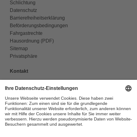
Schlichtung
Datenschutz
Barrierefreiheitserklärung
Beförderungsbedingungen
Fahrgastrechte
Hausordnung (PDF)
Sitemap
Privatsphäre
Kontakt
VAG Verkehrs-Aktiengesellschaft
Südliche Fürther Straße 5
90429 Nürnberg
Telefon: 0911 283-4646
Kontaktformulare