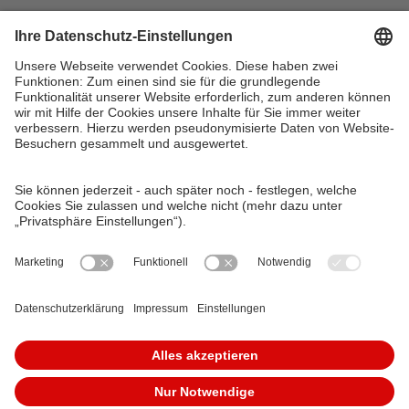
VAG Verkehrs-Aktiengesellschaft
Südliche Fürther Straße 5
90429 Nürnberg
Telefon: 0911 283-4646
Kontaktformulare
FAQ
KundenCenter
event.vag.de
www.vagrad.de
www.nuernbergmobil.de
© 2026 VAG Verkehrs-Aktiengesellschaft