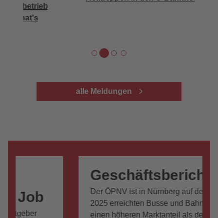
W
alle Meldungen
© VAG
Geschäftsbericht 2025
Der ÖPNV ist in Nürnberg auf der Überholspur:
2025 erreichten Busse und Bahnen erstmals
einen höheren Marktanteil als der Pkw.