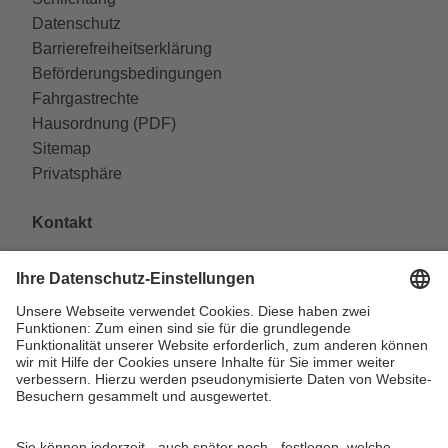
Datenschutz
Barrierefreiheitserklärung
Beförderungsbedingungen
Fahrgastrechte
Hausordnung (PDF)
Sitemap
Privatsphäre
Kontakt
VAG Verkehrs-Aktiengesellschaft
Südliche Fürther Straße 5
90429 Nürnberg
Telefon: 0911 283-4646
Kontaktformulare
FAQ