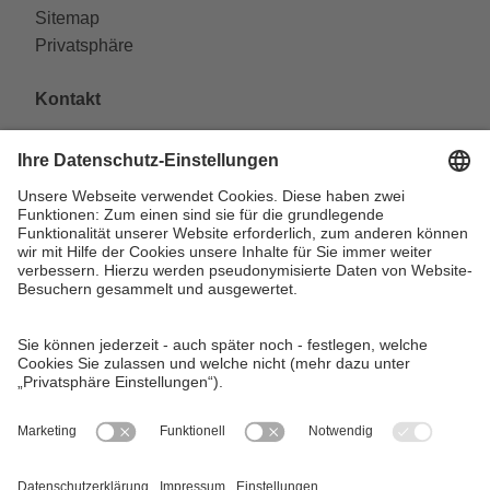
Sitemap
Privatsphäre
Kontakt
VAG Verkehrs-Aktiengesellschaft
Südliche Fürther Straße 5
90429 Nürnberg
Telefon: 0911 283-4646
Kontaktformulare
FAQ
KundenCenter