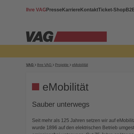
Ihre VAG
Presse
Karriere
Kontakt
Ticket-Shop
B2
VAG
Ihre VAG
Projekte
eMobilität
eMobilität
Sauber unterwegs
Seit mehr als 125 Jahren setzen wir auf eMobili
wurde 1896 auf den elektrischen Betrieb umgeste