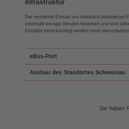
Infrastruktur
Der vermehrte Einsatz von elektrisch betriebenen 
innerhalb weniger Minuten betanken und sind sofo
Einsätze berücksichtigt werden muss und entsprec
eBus-Port
Seit Herbst 2021 bildet der eBus-Port in Schwe
Ausbau des Standortes Schweinau
eBusse. Hier gibt es Platz und Lademöglichkeit
Auch die Abstellhalle aus den 1980er Jahren au
Die Konstruktion des eBus-Ports trägt dazu bei,
Straßenseite des eBus-Ports soll um- und ausge
unkompliziert wie möglich zu gestalten. Dank 
und Ladekapazitäten für weitere eBusse zu biete
Bauweise kann jeder Stellplatz unabhängig vo
werden in der Abstellhalle weitere Ladepunkte insta
angefahren werden. Damit können die Busse jed
Sie haben F
Kapazitäten für 171 Elektrobusse geschaffen we
dass rangiert oder die Ladezeit anderer eBusse
Halle brandschutztechnisch ertüchtigt. Außerdem
Eine entsprechende Software hilft dabei, die La
direkt an die Halle angebaut wird, entstehen, d
planen und aufeinander abzustimmen.