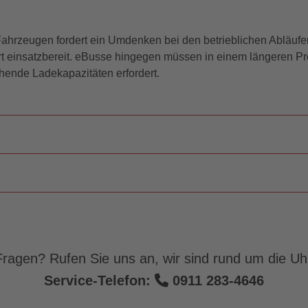
Fahrzeugen fordert ein Umdenken bei den betrieblichen Abläuf
rt einsatzbereit. eBusse hingegen müssen in einem längeren P
hende Ladekapazitäten erfordert.
inau den Heimathafen für unsere
en für insgesamt 39 Fahrzeuge.
f der gegenüberliegenden
 das Aufladen der Busse so
baut werden, um künftig Platz
der sogenannten Sägezahn-
n. Unter laufendem Betrieb
n anderen Fahrzeugen
lliert. Letztlich sollen hier
erzeit wieder ausrücken, ohne
ragen? Rufen Sie uns an, wir sind rund um die Uhr
rden. Darüber hinaus wird die
 unterbrochen werden muss.
Service-Telefon:
0911 283-4646
 soll ein Carport, welches
dezeiten der eBusse optimal zu
as analog zum eBus-Port begrünt