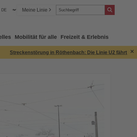
Meine Linie
elles
Mobilität für alle
Freizeit & Erlebnis
Streckenstörung in Röthenbach: Die Linie U2 fährt nich