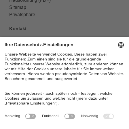
Hausordnung (PDF)
Sitemap
Privatsphäre
Kontakt
VAG Verkehrs-Aktiengesellschaft
Südliche Fürther Straße 5
90429 Nürnberg
Telefon: 0911 283-4646
Kontaktformulare
FAQ
KundenCenter