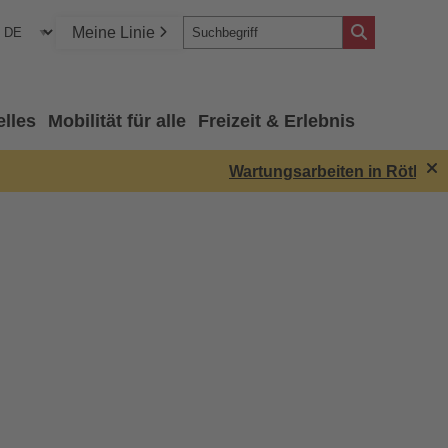
Meine Linie
elles
Mobilität für alle
Freizeit & Erlebnis
Wartungsarbeiten in Röthenba