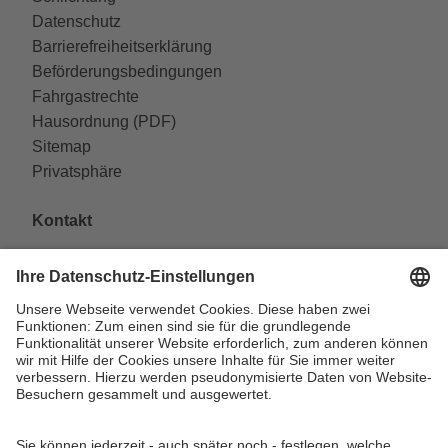
Datenschutz
Barrierefreiheitserklärung
Beförderungsbedingungen
Fahrgastrechte
Hausordnung (PDF)
Sitemap
Privatsphäre
Kontakt
VAG Verkehrs-Aktiengesellschaft
Südliche Fürther Straße 5
90429 Nürnberg
Telefon: 0911 283-4646
Kontaktformulare
FAQ