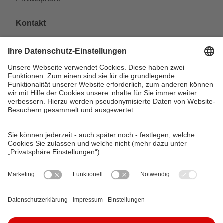
Kontakt
VAG Verkehrs-Aktiengesellschaft
Südliche Fürther Straße 5
90429 Nürnberg
Telefon: 0911 283-4646
Kontaktformulare
FAQ
KundenCenter
event.vag.de