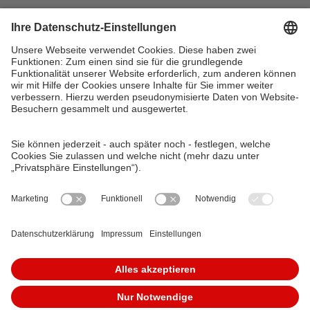
VAG Verkehrs-Aktiengesellschaft
Südliche Fürther Straße 5
90429 Nürnberg
Telefon: 0911 283-4646
Kontaktformulare
FAQ
KundenCenter
event.vag.de
www.vagrad.de
www.nuernbergmobil.de
© 2026 VAG Verkehrs-Aktiengesellschaft