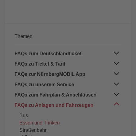
Themen
FAQs zum Deutschlandticket
FAQs zu Ticket & Tarif
Deutschlandticket allgemein
Deutschlandticket Job
FAQs zur NürnbergMOBIL App
Abo-Chipkarte/Handyticket
Bayerisches Ermäßigungsticket
Mitnahme
FAQs zu unserem Service
App NürnbergMOBIL
Deutschlandticket Nürnberg-Pass
TagesTicket
VAG_Rad in der App NürnbergMOBIL
FAQs zum Fahrplan & Anschlüssen
Serviceversprechen
Fahrkartenautomaten
Fahrzeugvermietung
Fahrkartenverkauf Bus
FAQs zu Anlagen und Fahrzeugen
Anschlusssicherung
Fundbüro
Verfrühung
Bus
Kindergärten & Schulen
Verspätung
Essen und Trinken
Presse
Straßenbahn