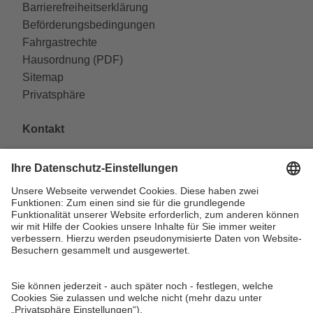
Barrierefreiheitserklärung
Beförderungsbedingungen
Fahrgastrechte
Hausordnung (PDF)
Sitemap
Privatsphäre
Kontakt
VAG Verkehrs-Aktiengesellschaft
Südliche Fürther Straße 5
90429 Nürnberg
Telefon: 0911 283-4646
Kontaktformulare
FAQ
KundenCenter