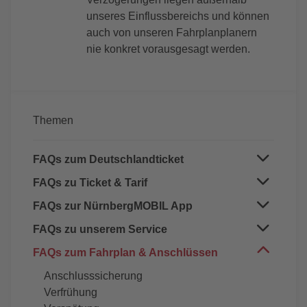
unseres Einflussbereichs und können
auch von unseren Fahrplanplanern
nie konkret vorausgesagt werden.
Themen
FAQs zum Deutschlandticket
FAQs zu Ticket & Tarif
Deutschlandticket allgemein
Deutschlandticket Job
FAQs zur NürnbergMOBIL App
Abo-Chipkarte/Handyticket
Bayerisches Ermäßigungsticket
Mitnahme
FAQs zu unserem Service
App NürnbergMOBIL
Deutschlandticket Nürnberg-Pass
TagesTicket
VAG_Rad in der App NürnbergMOBIL
FAQs zum Fahrplan & Anschlüssen
Serviceversprechen
Fahrkartenautomaten
Fahrzeugvermietung
Fahrkartenverkauf Bus
Anschlusssicherung
Fundbüro
Verfrühung
Kindergärten & Schulen