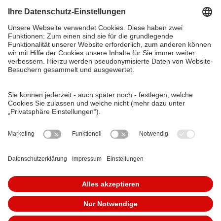
VAG Verkehrs-Aktiengesellschaft
Südliche Fürther Straße 5
90429 Nürnberg
Telefon: 0911 283-4646
Kontaktformulare
FAQ
KundenCenter
event.vag.de
www.vagrad.de
www.nuernbergmobil.de
© 2026 VAG Verkehrs-Aktiengesellschaft