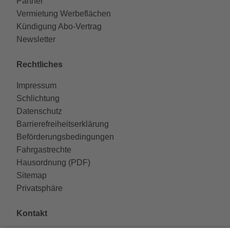
Partner
Vermietung Werbeflächen
Kündigung Abo-Vertrag
Newsletter
Rechtliches
Impressum
Schlichtung
Datenschutz
Barrierefreiheitserklärung
Beförderungsbedingungen
Fahrgastrechte
Hausordnung (PDF)
Sitemap
Privatsphäre
Kontakt