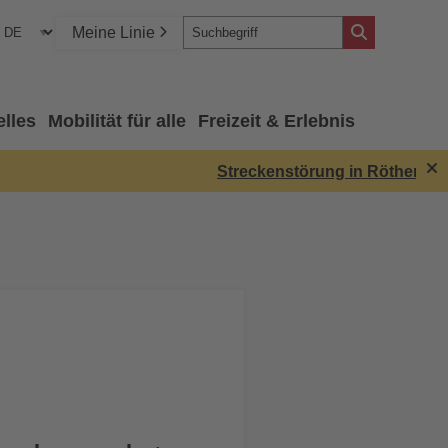
Meine Linie
elles
Mobilität für alle
Freizeit & Erlebnis
Streckenstörung in Röthenbach