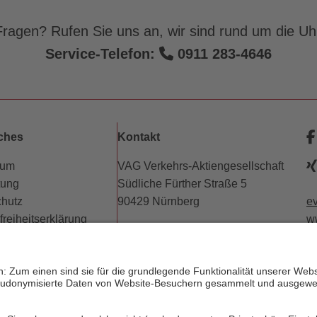
ragen? Rufen Sie uns an, wir sind rund um die Uhr
Service-Telefon:
0911 283-4646
iches
Kontakt
sum
VAG Verkehrs-Aktiengesellschaft
tung
Südliche Fürther Straße 5
hutz
90429 Nürnberg
e
freiheitserklärung
w
erungsbedingungen
Telefon: 0911 283-4646
w
trechte
Kontaktformulare
dnung (PDF)
p
FAQ
phäre
KundenCenter