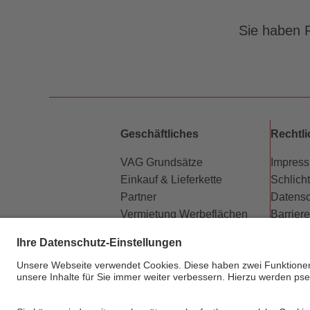
Sie haben F
Geschäftliches
Rechtl
VAG Grundsätze
Impres
Einkauf & Lieferkette
Schlich
Partner
Datensc
Vermietung Werbeflächen
Barriere
Kündigung Abo-Vertrag
Beförd
Newsletter
Fahrgas
Hausor
Sitema
Privats