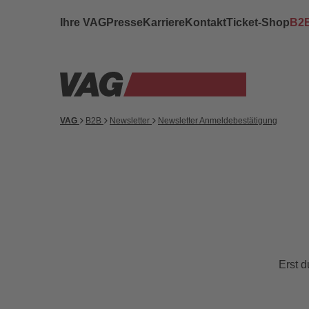
Ihre VAG
Presse
Karriere
Kontakt
Ticket-Shop
B2
VAG
B2B
Newsletter
Newsletter Anmeldebestätigung
Erst d