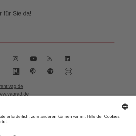
 für Sie da!
vent.vag.de
ww.vagrad.de
ww.nuernbergmobil.de