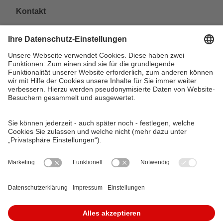
Kontakt
VAG Verkehrs-Aktiengesellschaft
Südliche Fürther Straße 5
90429 Nürnberg
Telefon: 0911 283-4646
Kontaktformulare
FAQ
KundenCenter
event.vag.de
www.vagrad.de