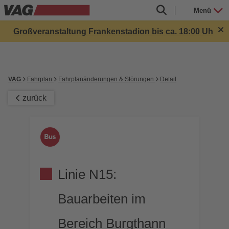
Menü
Großveranstaltung Frankenstadion bis ca. 18:00 Uhr: Lini
VAG
Fahrplan
Fahrplanänderungen & Störungen
Detail
zurück
Linie N15:
Bauarbeiten im
Bereich Burgthann