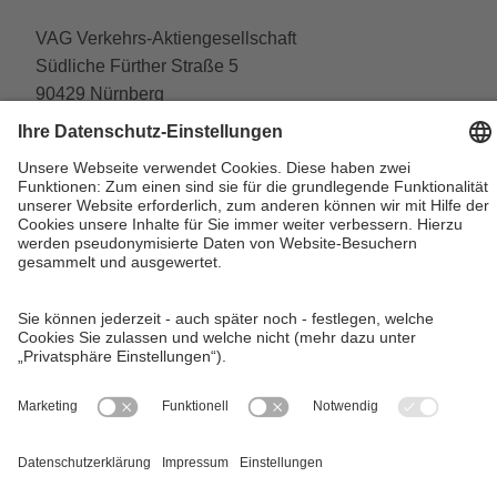
VAG Verkehrs-Aktiengesellschaft
Südliche Fürther Straße 5
90429 Nürnberg
Telefon: 0911 283-4646
Kontaktformulare
FAQ
KundenCenter
event.vag.de
www.vagrad.de
www.nuernbergmobil.de