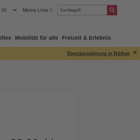
Meine Linie
elles
Mobilität für alle
Freizeit & Erlebnis
Streckenstörung in Röthenbach: