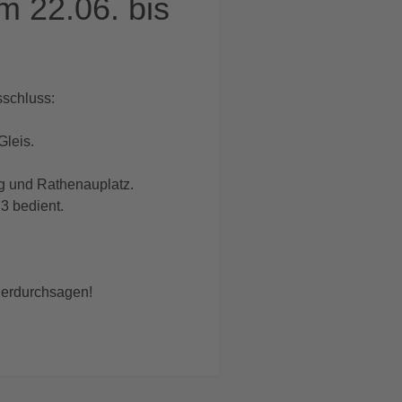
m 22.06. bis
sschluss:
Gleis.
ng und Rathenauplatz.
3 bedient.
cherdurchsagen!