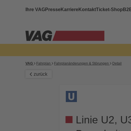
Ihre VAG
Presse
Karriere
Kontakt
Ticket-Shop
B2
VAG
Fahrplan
Fahrplanänderungen & Störungen
Detail
zurück
Linie U2, U