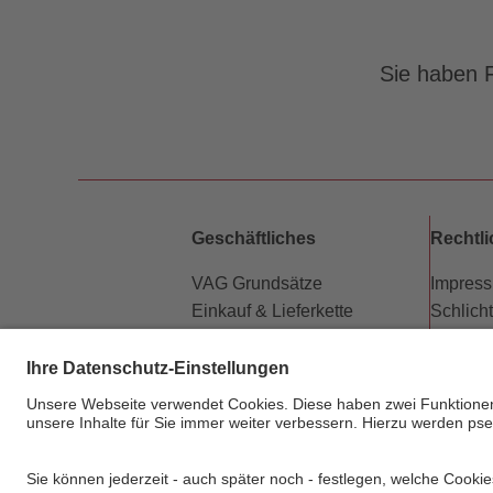
Sie haben F
Geschäftliches
Rechtl
VAG Grundsätze
Impres
Einkauf & Lieferkette
Schlich
Partner
Datensc
Vermietung Werbeflächen
Barriere
Kündigung Abo-Vertrag
Beförd
Newsletter
Fahrgas
Hausor
Sitema