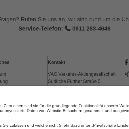
ragen? Rufen Sie uns an, wir sind rund um die Uhr
Service-Telefon:
0911 283-4646
iches
Kontakt
sum
VAG Verkehrs-Aktiengesellschaft
tung
Südliche Fürther Straße 5
hutz
90429 Nürnberg
e
freiheitserklärung
w
erungsbedingungen
Telefon: 0911 283-4646
w
trechte
Kontaktformulare
dnung (PDF)
p
FAQ