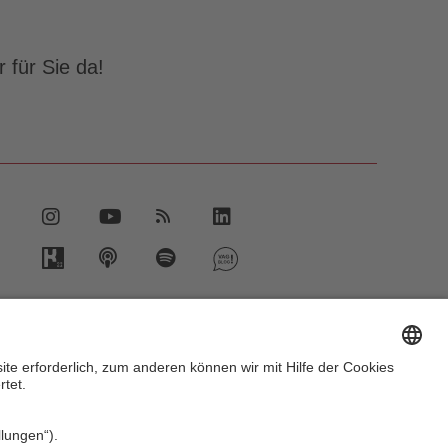
 für Sie da!
vent.vag.de
ww.vagrad.de
ww.nuernbergmobil.de