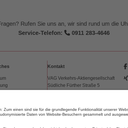
ragen? Rufen Sie uns an, wir sind rund um die Uhr
Service-Telefon:
0911 283-4646
iches
Kontakt
sum
VAG Verkehrs-Aktiengesellschaft
tung
Südliche Fürther Straße 5
hutz
90429 Nürnberg
e
freiheitserklärung
w
erungsbedingungen
Telefon: 0911 283-4646
w
trechte
Kontaktformulare
dnung (PDF)