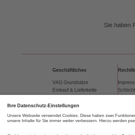
Sie haben F
Geschäftliches
Rechtl
VAG Grundsätze
Impres
Einkauf & Lieferkette
Schlich
Partner
Datensc
Vermietung Werbeflächen
Barriere
Kündigung Abo-Vertrag
Beförd
Newsletter
Fahrgas
Hausor