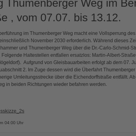
ng Thumenberger Weg im Ber
ße , vom 07.07. bis 13.12.
berführung im Thumenberger Weg macht eine Vollsperrung de
einschließlich November 2030 erforderlich. Während dieses Zei
ldhammer und Thumenberger Weg über die Dr.-Carlo-Schmid-St
olgende Haltestellen entfallen ersatzlos: Martin-Albert-Straße
geldorf). Aufgrund von Gleisbauarbeiten erfolgt ab dem 07. Ju
uabschnitt 2. Im Zuge dessen wird die Überfahrt Thumenberge
herige Umleitungsstrecke über die Eichendorffstraße entfällt. A
eg in beiden Richtungen wieder befahren werden.
sskizze_2s
um 04:00 Uhr