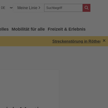
Meine Linie
elles
Mobilität für alle
Freizeit & Erlebnis
Streckenstörung in Röthenbach