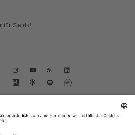
 für Sie da!
vent.vag.de
ww.vagrad.de
ww.nuernbergmobil.de