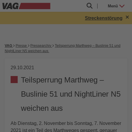
Menü
Streckenstörung in R
VAG
Presse
Pressearchiv
Teilsperrung Marthweg – Buslinie 51 und
NightLiner N5 weichen aus
29.10.2021
Teilsperrung Marthweg –
Buslinie 51 und NightLiner N5
weichen aus
Ab Dienstag, 2. November bis Sonntag, 7. November
2021 ist ein Teil des Marthweges gesperrt, genauer