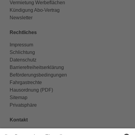
Vermietung Werbeflächen
Kündigung Abo-Vertrag
Newsletter
Rechtliches
Impressum
Schlichtung
Datenschutz
Barrierefreiheitserklärung
Beförderungsbedingungen
Fahrgastrechte
Hausordnung (PDF)
Sitemap
Privatsphäre
Kontakt
VAG Verkehrs-Aktiengesellschaft