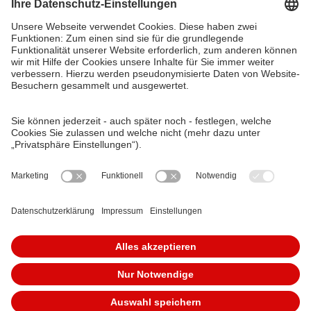
Südliche Fürther Straße 5
90429 Nürnberg
Telefon: 0911 283-4646
Kontaktformulare
FAQ
KundenCenter
event.vag.de
www.vagrad.de
www.nuernbergmobil.de
© 2026 VAG Verkehrs-Aktiengesellschaft