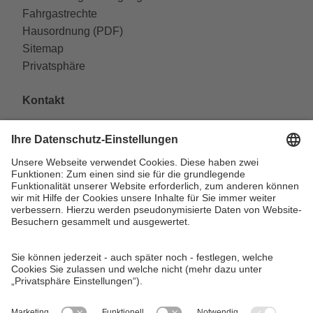
Fahrgastrechte
Hausordnung (PDF)
Sitemap
Privatsphäre
Kontakt
VAG Verkehrs-Aktiengesellschaft
Südliche Fürther Straße 5
90429 Nürnberg
Telefon: 0911 283-4646
Kontaktformulare
FAQ
KundenCenter