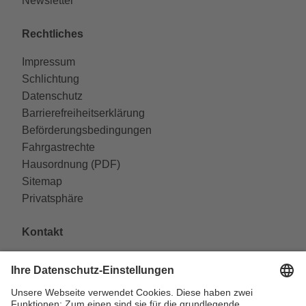
Newsletter
Rechtliches
Impressum
Schlichtung
Datenschutz
Barrierefreiheitserklärung
Beförderungsbedingungen
Fahrgastrechte
Hausordnung (PDF)
Sitemap
Privatsphäre
Kontakt
VAG Verkehrs-Aktiengesellschaft
Südliche Fürther Straße 5
90429 Nürnberg