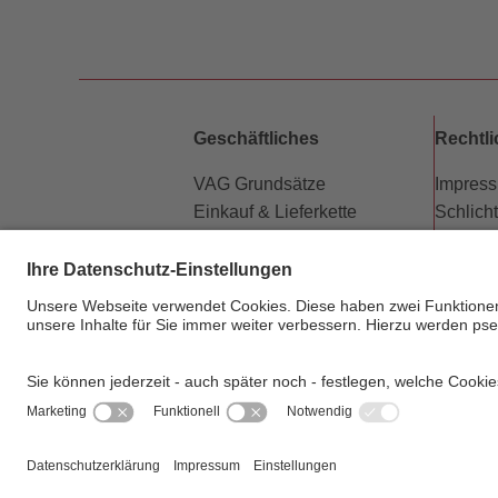
Geschäftliches
Rechtl
VAG Grundsätze
Impres
Einkauf & Lieferkette
Schlich
Partner
Datensc
Vermietung Werbeflächen
Barriere
Kündigung Abo-Vertrag
Beförd
Newsletter
Fahrgas
Hausor
Sitema
Privats