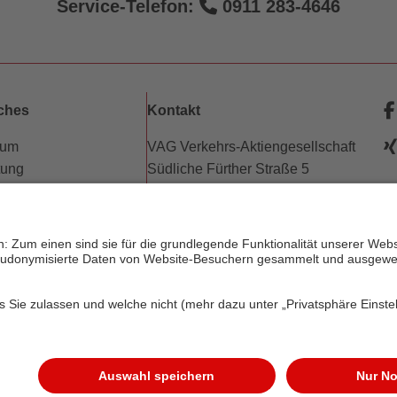
Service-Telefon:
0911 283-4646
iches
Kontakt
sum
VAG Verkehrs-Aktiengesellschaft
tung
Südliche Fürther Straße 5
hutz
90429 Nürnberg
e
freiheitserklärung
w
erungsbedingungen
Telefon: 0911 283-4646
w
trechte
Kontaktformulare
dnung (PDF)
p
FAQ
phäre
KundenCenter
© 