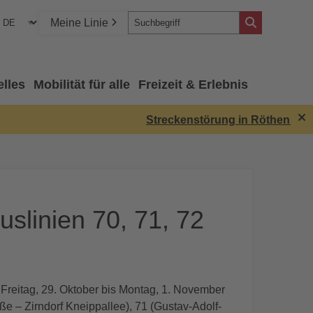
Meine Linie
elles
Mobilität für alle
Freizeit & Erlebnis
Streckenstörung in Röthenbach:
slinien 70, 71, 72
Freitag, 29. Oktober bis Montag, 1. November
e – Zirndorf Kneippallee), 71 (Gustav-Adolf-