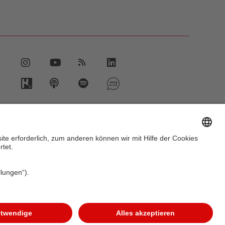
vent.vag.de
ww.vagrad.de
ww.nuernbergmobil.de
2026 VAG Verkehrs-Aktiengesellschaft