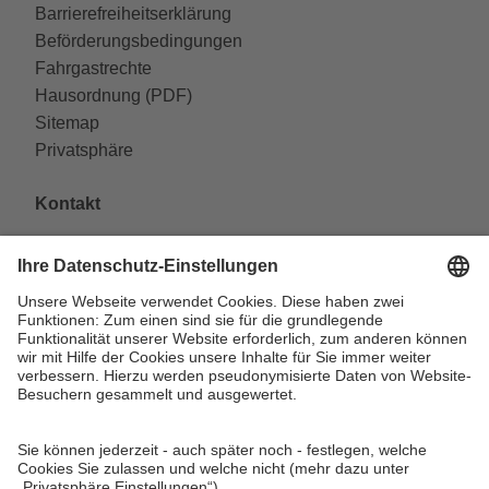
Barrierefreiheitserklärung
Beförderungsbedingungen
Fahrgastrechte
Hausordnung (PDF)
Sitemap
Privatsphäre
Kontakt
VAG Verkehrs-Aktiengesellschaft
Südliche Fürther Straße 5
90429 Nürnberg
Telefon: 0911 283-4646
Kontaktformulare
FAQ
KundenCenter