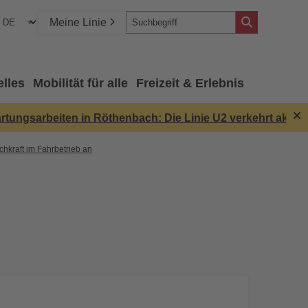
Meine Linie
elles
Mobilität für alle
Freizeit & Erlebnis
sarbeiten in Röthenbach: Die Linie U2 verkehrt aktuell 
hkraft im Fahrbetrieb an