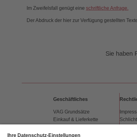
Im Zweifelsfall genügt eine
schriftliche Anfrage.
Der Abdruck der hier zur Verfügung gestellten Text
Sie haben F
Geschäftliches
Rechtl
VAG Grundsätze
Impres
Einkauf & Lieferkette
Schlich
Partner
Datensc
Vermietung Werbeflächen
Barriere