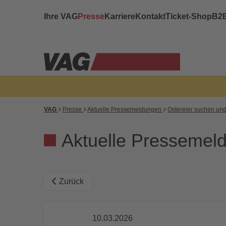
Ihre VAG
Presse
Karriere
Kontakt
Ticket-Shop
B2
VAG
Presse
Aktuelle Pressemeldungen
Ostereier suchen und
Aktuelle Pressemel
Zurück
10.03.2026