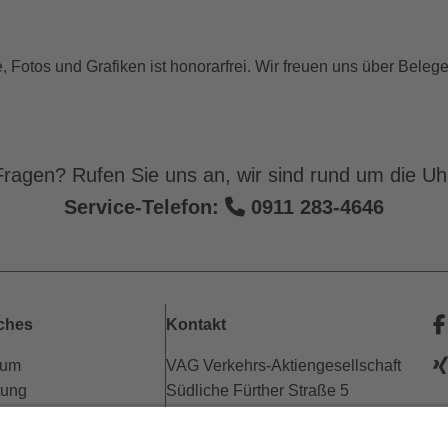
e, Fotos und Grafiken ist honorarfrei. Wir freuen uns über Bele
ragen? Rufen Sie uns an, wir sind rund um die Uhr
Service-Telefon:
0911 283-4646
iches
Kontakt
sum
VAG Verkehrs-Aktiengesellschaft
tung
Südliche Fürther Straße 5
hutz
90429 Nürnberg
e
freiheitserklärung
w