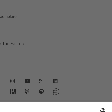
gexemplare.
 für Sie da!
vent.vag.de
ww.vagrad.de