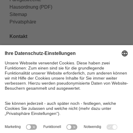
Hausordnung (PDF)
Sitemap
Privatsphäre
Kontakt
VAG Verkehrs-Aktiengesellschaft
Südliche Fürther Straße 5
90429 Nürnberg
Telefon: 0911 283-4646
Kontaktformulare
FAQ
KundenCenter