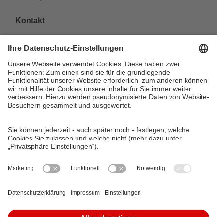
Kontakt
VAG Verkehrs-Aktiengesellschaft
Südliche Fürther Straße 5
90429 Nürnberg
Telefon: 0911 283-4646
Kontaktformulare
FAQ
KundenCenter
event.vag.de