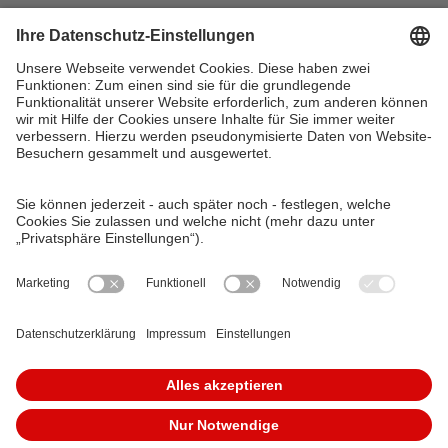
VAG Verkehrs-Aktiengesellschaft
Südliche Fürther Straße 5
90429 Nürnberg
Telefon: 0911 283-4646
Kontaktformulare
FAQ
KundenCenter
event.vag.de
www.vagrad.de
www.nuernbergmobil.de
© 2026 VAG Verkehrs-Aktiengesellschaft