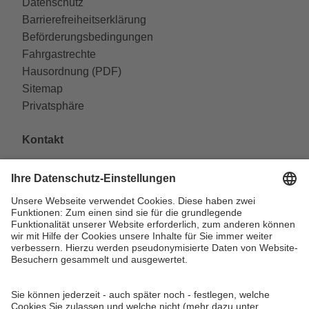
Datenschutz
Barrierefreiheitserklärung
Beförderungsbedingungen
Fahrgastrechte
Hausordnung (PDF)
Sitemap
Privatsphäre
Kontakt
VAG Verkehrs-Aktiengesellschaft
Südliche Fürther Straße 5
90429 Nürnberg
Telefon: 0911 283-4646
Kontaktformulare
FAQ
KundenCenter