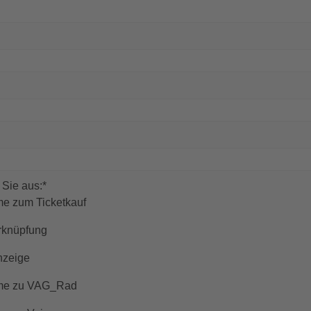
 Sie aus:
*
e zum Ticketkauf
rknüpfung
nzeige
eme zu VAG_Rad