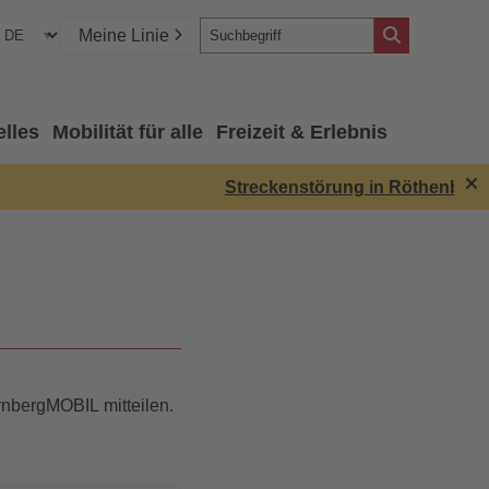
Meine Linie
elles
Mobilität für alle
Freizeit & Erlebnis
Streckenstörung in Röthenbach: 
rnbergMOBIL mitteilen.