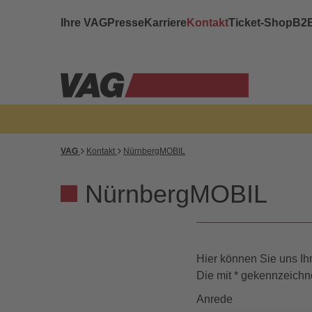
Ihre VAG
Presse
Karriere
Kontakt
Ticket-Shop
B2
VAG
Kontakt
NürnbergMOBIL
NürnbergMOBIL
Hier können Sie uns I
Die mit * gekennzeichne
Anrede