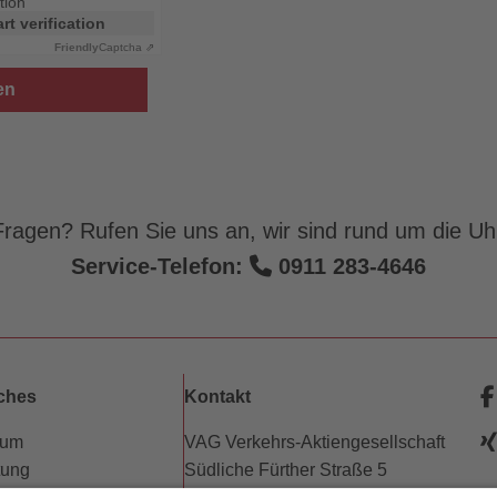
tion
art verification
Friendly
Captcha ⇗
ragen? Rufen Sie uns an, wir sind rund um die Uhr
Service-Telefon:
0911 283-4646
iches
Kontakt
sum
VAG Verkehrs-Aktiengesellschaft
tung
Südliche Fürther Straße 5