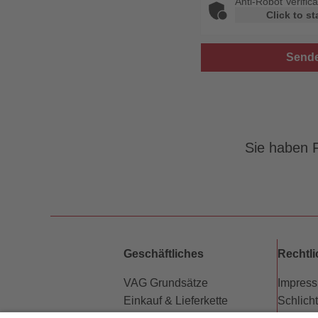
Anti-Robot Verifica
Click to st
Sie haben F
Geschäftliches
Rechtl
VAG Grundsätze
Impres
Einkauf & Lieferkette
Schlich