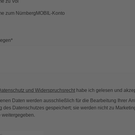
e zu Voi
eme zum NürnbergMOBIL-Konto
liegen
*
Datenschutz und Widerspruchsrecht
habe ich gelesen und akzept
nen Daten werden ausschließlich für die Bearbeitung Ihrer A
g des Datenschutzes gespeichert; sie werden nicht zu Market
te weitergegeben.