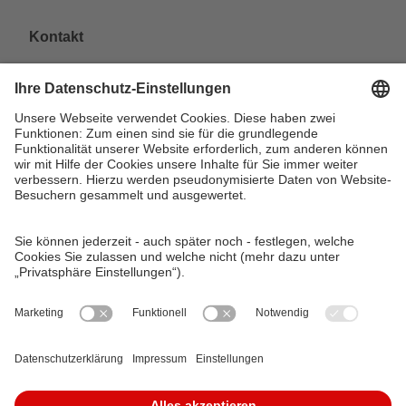
Kontakt
VAG Verkehrs-Aktiengesellschaft
Südliche Fürther Straße 5
90429 Nürnberg
Telefon: 0911 283-4646
Kontaktformulare
FAQ
KundenCenter
event.vag.de
www.vagrad.de