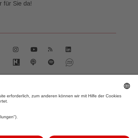
 für Sie da!
vent.vag.de
ww.vagrad.de
ww.nuernbergmobil.de
2026 VAG Verkehrs-Aktiengesellschaft