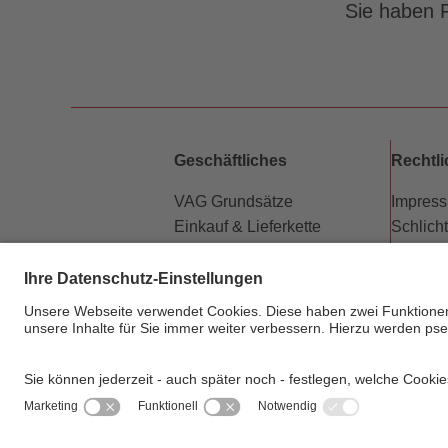
Sie haben F
Geschäftliches
Rechtl
VAG Grundsätze
Impres
Einkauf & Lieferkette
Schlich
Partner
Datensc
Vermietung Werbeflächen
Barriere
Kündigung Abo-Vertrag
Beförd
Newsletter
Fahrgas
Hausor
Sitema
Privats