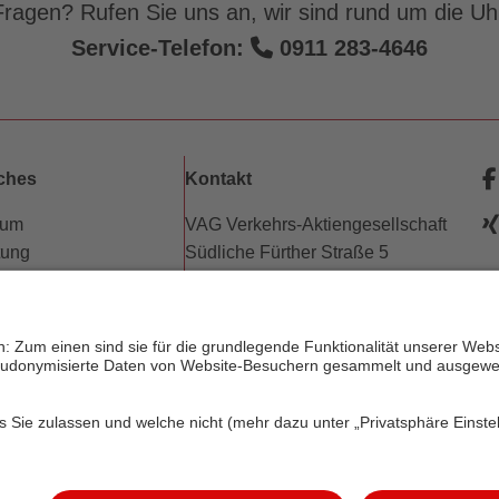
ragen? Rufen Sie uns an, wir sind rund um die Uhr
Service-Telefon:
0911 283-4646
iches
Kontakt
sum
VAG Verkehrs-Aktiengesellschaft
tung
Südliche Fürther Straße 5
hutz
90429 Nürnberg
e
freiheitserklärung
w
erungsbedingungen
Telefon: 0911 283-4646
w
trechte
Kontaktformulare
dnung (PDF)
p
FAQ
phäre
KundenCenter
© 