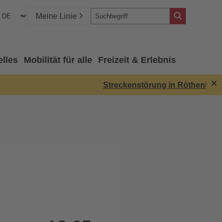
Meine Linie
elles
Mobilität für alle
Freizeit & Erlebnis
Streckenstörung in Röthenbach: 