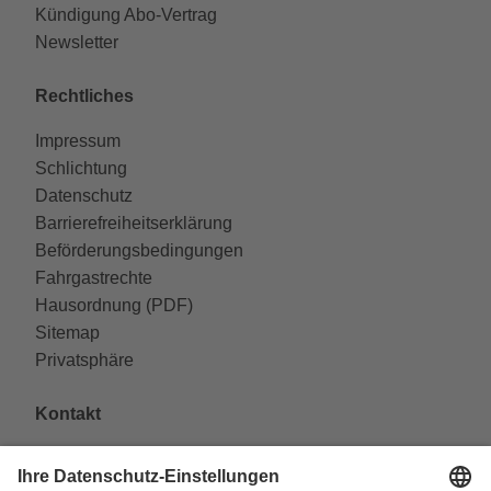
Kündigung Abo-Vertrag
Newsletter
Rechtliches
Impressum
Schlichtung
Datenschutz
Barrierefreiheitserklärung
Beförderungsbedingungen
Fahrgastrechte
Hausordnung (PDF)
Sitemap
Privatsphäre
Kontakt
VAG Verkehrs-Aktiengesellschaft
Südliche Fürther Straße 5