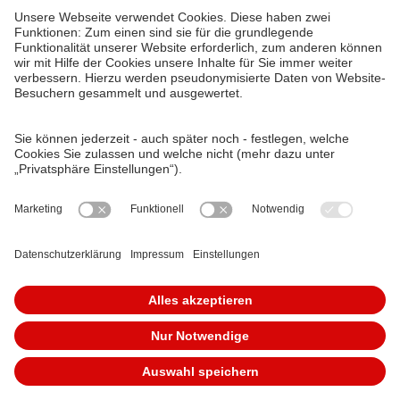
90429 Nürnberg
Telefon: 0911 283-4646
Kontaktformulare
FAQ
KundenCenter
event.vag.de
www.vagrad.de
www.nuernbergmobil.de
© 2026 VAG Verkehrs-Aktiengesellschaft